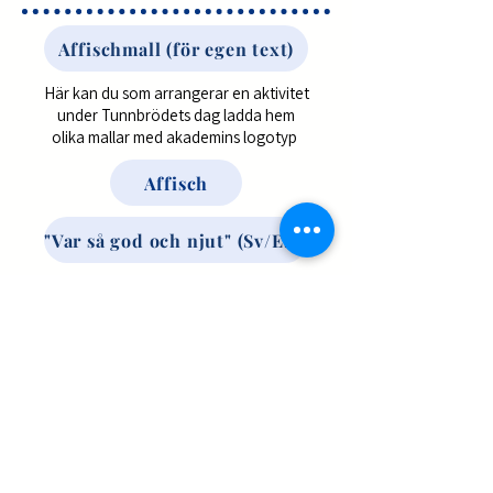
Affischmall (för egen text)
Här kan du som arrangerar en aktivitet
under Tunnbrödets dag ladda hem
olika mallar med akademins logotyp
Affisch
"Var så god och njut" (Sv/Eng)
Tunnbrödsakademin
070-320 81 55
info@tunnbrodsakademin.se
Tunnbrödsakademin
Öden 115
896 91 HUSUM